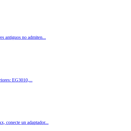
s antiguos no admiten...
ores: EG3010,...
, conecte un adaptador...