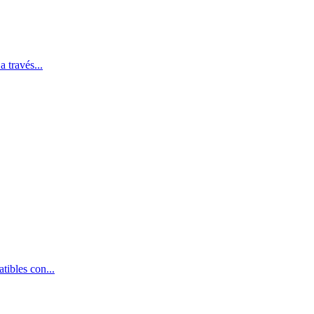
 través...
ibles con...