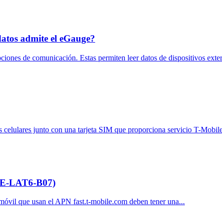
datos admite el eGauge?
ones de comunicación. Estas permiten leer datos de dispositivos exter
elulares junto con una tarjeta SIM que proporciona servicio T-Mobile
MTE-LAT6-B07)
 móvil que usan el APN fast.t-mobile.com deben tener una...