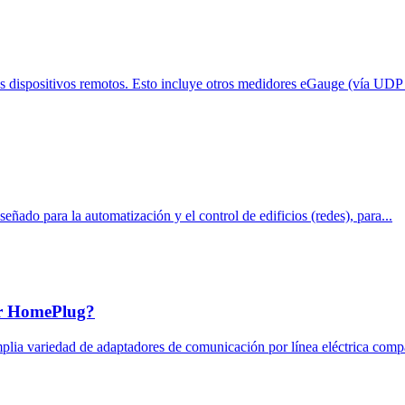
s dispositivos remotos. Esto incluye otros medidores eGauge (vía UDP a
do para la automatización y el control de edificios (redes), para...
dor HomePlug?
 variedad de adaptadores de comunicación por línea eléctrica compat